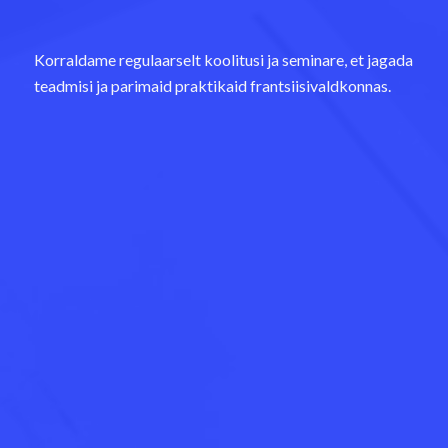
Korraldame regulaarselt koolitusi ja seminare, et jagada
teadmisi ja parimaid praktikaid frantsiisivaldkonnas.